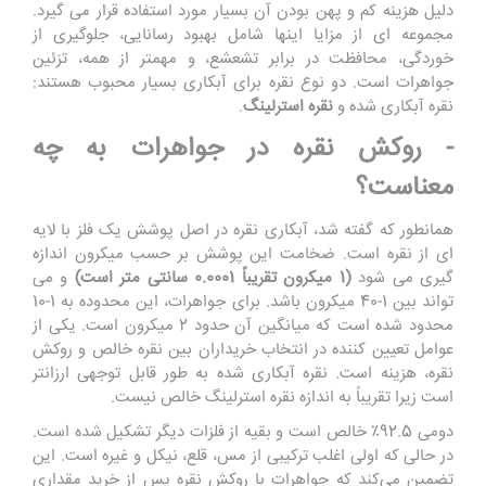
دلیل هزینه کم و پهن بودن آن بسیار مورد استفاده قرار می گیرد.
مجموعه ای از مزایا اینها شامل بهبود رسانایی، جلوگیری از
خوردگی، محافظت در برابر تشعشع، و مهمتر از همه، تزئین
جواهرات است. دو نوع نقره برای آبکاری بسیار محبوب هستند:
نقره آبکاری شده و
نقره استرلینگ
.
- روکش نقره در جواهرات به چه
معناست؟
همانطور که گفته شد، آبکاری نقره در اصل پوشش یک فلز با لایه
ای از نقره است. ضخامت این پوشش بر حسب میکرون اندازه
گیری می شود
(1 میکرون تقریباً 0.0001 سانتی متر است)
و می
تواند بین 1-40 میکرون باشد. برای جواهرات، این محدوده به 1-10
محدود شده است که میانگین آن حدود 2 میکرون است. یکی از
عوامل تعیین کننده در انتخاب خریداران بین نقره خالص و روکش
نقره، هزینه است. نقره آبکاری شده به طور قابل توجهی ارزانتر
است زیرا تقریباً به اندازه نقره استرلینگ خالص نیست.
دومی 92.5٪ خالص است و بقیه از فلزات دیگر تشکیل شده است.
در حالی که اولی اغلب ترکیبی از مس، قلع، نیکل و غیره است. این
تضمین می‌کند که جواهرات با روکش نقره پس از خرید مقداری