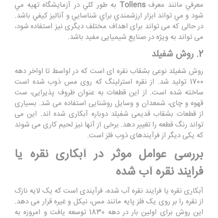
معرفي مانند معرف
Tollens
به طور كلي در آزمايشگاه تهيه مي
شود و مي تواند ابزار ارزشمندي براي شناسايي و آناليز كيفي باشد.
در حالی که می تواند برای اهداف مختلف دیگری نیز استفاده شود،
می تواند به ویژه در صنایع شیمیایی مفید باشد.
2. روش شفیلد
روش شفیلد نوعی بشقاب نقره ای است که در اواسط تا اواخر دهه
1700 تولید شد. از نقره استرلینگ که روی مس ذوب شده است
ساخته شده است. از این قطعات به عنوان ظروف پذیرایی، ست
قهوه و چای، شمعدان و وسایل روشنایی استفاده می شد. بسیاری
از قطعات بشقاب قدیمی شفیلد دوباره آبکاری شده اند. این می
تواند رنگ قطعه را تغییر دهد. برخی از آنها نیز لحیم کاری می شوند
که یکی دیگر از فرآیندهای ذوب فلز است.
بررسی عوامل موثر در آبکاری نقره یا
فرایند نقره آب شده
آبکاری نقره یا فرایند نقره آب شده، فرآیندی است که یک لایه نازک
از نقره را بر روی یک فلز پایه مانند مس، نیکل و غیره قرار می دهد.
این روش برای اولین بار در دهه 1830 توسعه یافت و امروزه به