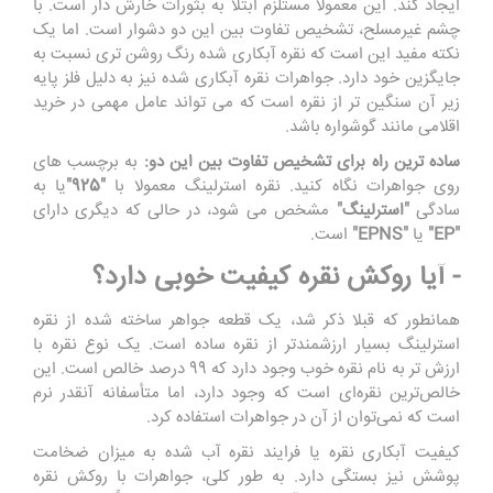
ایجاد کند. این معمولاً مستلزم ابتلا به بثورات خارش دار است. با
چشم غیرمسلح، تشخیص تفاوت بین این دو دشوار است. اما یک
نکته مفید این است که نقره آبکاری شده رنگ روشن تری نسبت به
جایگزین خود دارد. جواهرات نقره آبکاری شده نیز به دلیل فلز پایه
زیر آن سنگین تر از نقره است که می تواند عامل مهمی در خرید
اقلامی مانند گوشواره باشد.
ساده ترین راه برای تشخیص تفاوت بین این دو:
به برچسب های
روی جواهرات نگاه کنید. نقره استرلینگ معمولا با
"925"
یا به
سادگی
"استرلینگ"
مشخص می شود، در حالی که دیگری دارای
"EP"
یا
"EPNS"
است.
- آیا روکش نقره کیفیت خوبی دارد؟
همانطور که قبلا ذکر شد، یک قطعه جواهر ساخته شده از نقره
استرلینگ بسیار ارزشمندتر از نقره ساده است. یک نوع نقره با
ارزش تر به نام نقره خوب وجود دارد که 99 درصد خالص است. این
خالص‌ترین نقره‌ای است که وجود دارد، اما متأسفانه آنقدر نرم
است که نمی‌توان از آن در جواهرات استفاده کرد.
کیفیت آبکاری نقره یا فرایند نقره آب شده به میزان ضخامت
پوشش نیز بستگی دارد. به طور کلی، جواهرات با روکش نقره