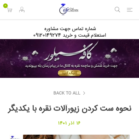
<
0
شماره تماس جهت مشاوره
استعلام قیمت و خرید 09120149274
BACK TO ALL
نحوه ست کردن زیورآلات نقره با یکدیگر
16 آذر 1401