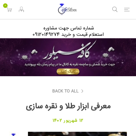
<
0
شماره تماس جهت مشاوره
استعلام قیمت و خرید 09120149274
BACK TO ALL
معرفی ابزار طلا و نقره سازی
12 شهریور 1402