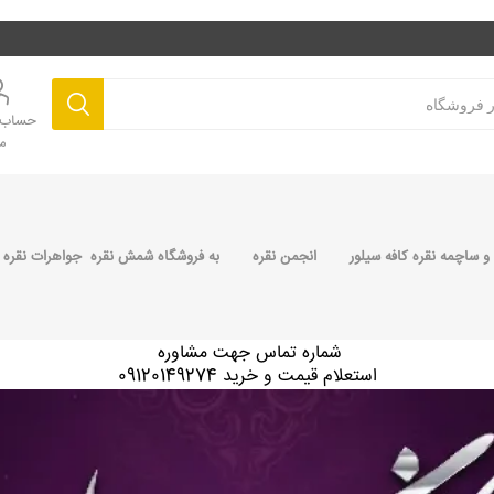
حساب ک
م
 ساچمه نقره کافه سیلور
انجمن نقره
به فروشگاه شمش نقره جواهرات نقره 
شماره تماس جهت مشاوره
استعلام قیمت و خرید 09120149274