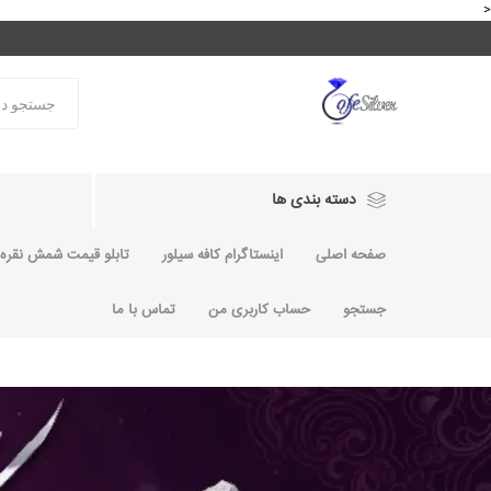
<
دسته بندی ها
صفحه اصلی
اینستاگرام کافه سیلور
تابلو قیمت شمش نقره و
جستجو
حساب کاربری من
تماس با ما