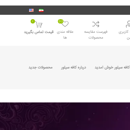
0
(0)
اربری
فهرست مقایسه
علاقه مندی
قیمت تماس بگیرید
ن
محصولات
ها
کافه سیلور خوش آمدید
درباره کافه سیلور
محصولات جدید