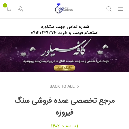
<
0
شماره تماس جهت مشاوره
استعلام قیمت و خرید 09120149274
BACK TO ALL
مرجع تخصصی عمده فروشی سنگ
فیروزه
01 اسفند 1402