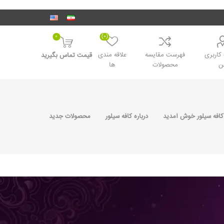
0
(0)
اربری
فهرست مقایسه
علاقه مندی
قیمت تماس بگیرید
ن
محصولات
ها
کافه سیلور خوش آمدید
درباره کافه سیلور
محصولات جدید