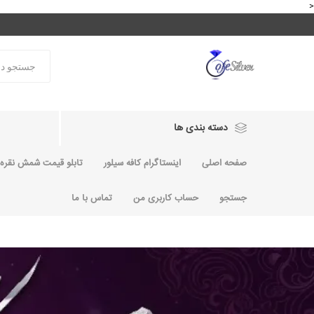
<
دسته بندی ها
صفحه اصلی
اینستاگرام کافه سیلور
تابلو قیمت شمش نقره و
جستجو
حساب کاربری من
تماس با ما