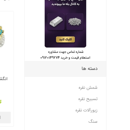
شماره تماس جهت مشاوره
استعلام قیمت و خرید 09120149274
دسته ها
انگشت
شمش نقره
تسبیح نقره
ت
زیورآلات نقره
ا
سنگ