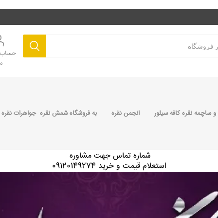
حساب ک
م
 ساچمه نقره کافه سیلور
انجمن نقره
به فروشگاه شمش نقره جواهرات نقره 
شماره تماس جهت مشاوره
استعلام قیمت و خرید 09120149274