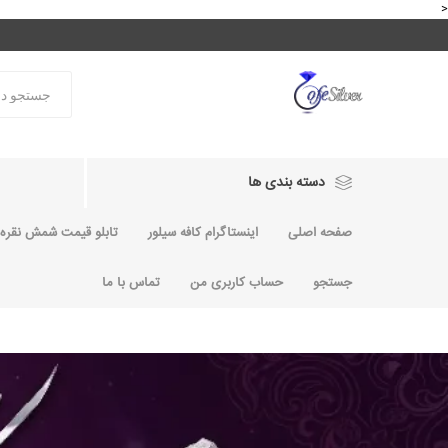
<
دسته بندی ها
صفحه اصلی
اینستاگرام کافه سیلور
تابلو قیمت شمش نقره و
جستجو
حساب کاربری من
تماس با ما