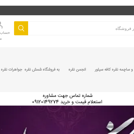
حساب ک
م
 ساچمه نقره کافه سیلور
انجمن نقره
به فروشگاه شمش نقره جواهرات نقره 
شماره تماس جهت مشاوره
استعلام قیمت و خرید 09120149274