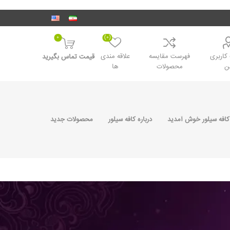
0
(0)
اربری
فهرست مقایسه
علاقه مندی
قیمت تماس بگیرید
ن
محصولات
ها
کافه سیلور خوش آمدید
درباره کافه سیلور
محصولات جدید