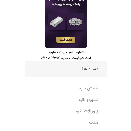
شماره تماس جهت مشاوره
استعلام قیمت و خرید 09120149274
دسته ها
شمش نقره
تسبیح نقره
زیورآلات نقره
سنگ