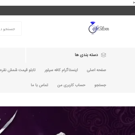
<
دسته بندی ها
صفحه اصلی
اینستاگرام کافه سیلور
تابلو قیمت شمش نقره و
جستجو
حساب کاربری من
تماس با ما