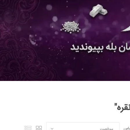
ره"
ساس