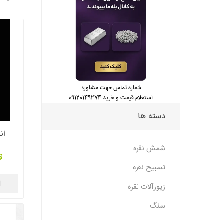
شماره تماس جهت مشاوره
استعلام قیمت و خرید 09120149274
دسته ها
ان
شمش نقره
ت
تسبیح نقره
ا
زیورآلات نقره
سنگ