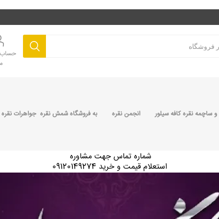
حساب ک
م
 ساچمه نقره کافه سیلور
انجمن نقره
به فروشگاه شمش نقره جواهرات نقره 
شماره تماس جهت مشاوره
استعلام قیمت و خرید 09120149274