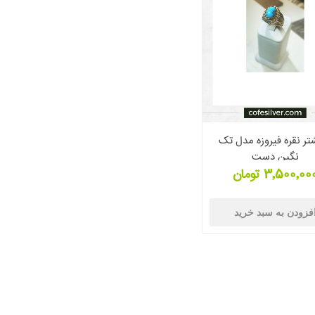
تر نقره فیروزه مدل تک
نگین دست
3٬500٬00 تومان
فزودن به سبد خرید