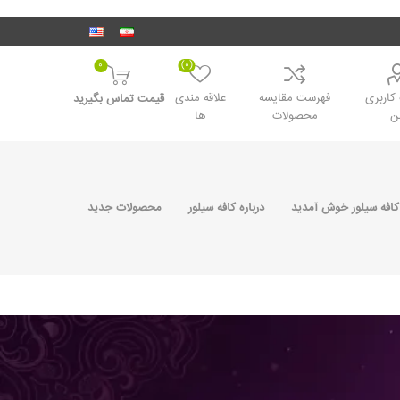
0
(0)
اربری
فهرست مقایسه
علاقه مندی
قیمت تماس بگیرید
ن
محصولات
ها
کافه سیلور خوش آمدید
درباره کافه سیلور
محصولات جدید