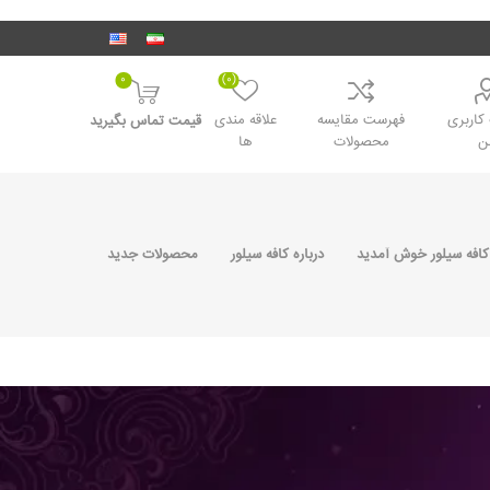
0
(0)
اربری
فهرست مقایسه
علاقه مندی
قیمت تماس بگیرید
ن
محصولات
ها
کافه سیلور خوش آمدید
درباره کافه سیلور
محصولات جدید