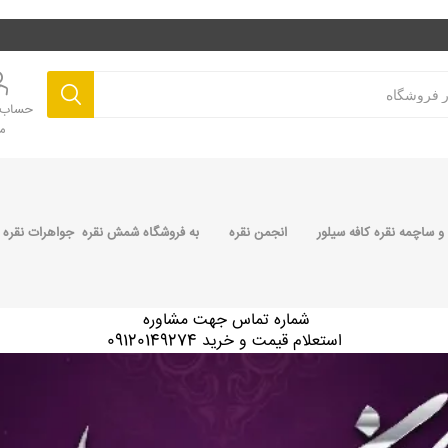
حساب ک
م
 ساچمه نقره کافه سیلور
انجمن نقره
به فروشگاه شمش نقره جواهرات نقره 
شماره تماس جهت مشاوره
استعلام قیمت و خرید 09120149274