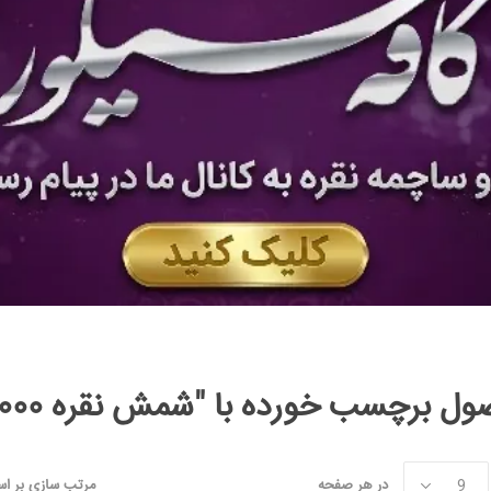
 برچسب خورده با "شمش نقره 1000 گرمی"
در هر صفحه
مرتب سازی بر ا