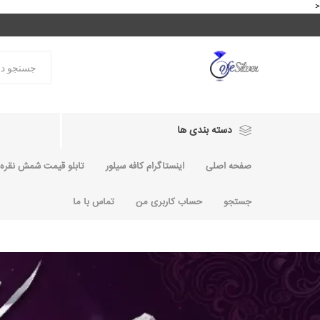
<
دسته بندی ها
صفحه اصلی
اینستاگرام کافه سیلور
تابلو قیمت شمش نقره و
جستجو
حساب کاربری من
تماس با ما