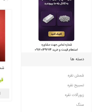
شماره تماس جهت مشاوره
استعلام قیمت و خرید 09120149274
دسته ها
شمش نقره
قی
تسبیح نقره
ا
زیورآلات نقره
سنگ