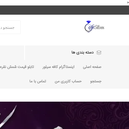
<
دسته بندی ها
صفحه اصلی
اینستاگرام کافه سیلور
تابلو قیمت شمش نقره و
جستجو
حساب کاربری من
تماس با ما