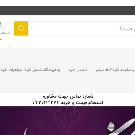
حساب ک
م
 ساچمه نقره کافه سیلور
انجمن نقره
به فروشگاه شمش نقره جواهرات نقره 
شماره تماس جهت مشاوره
استعلام قیمت و خرید 09120149274