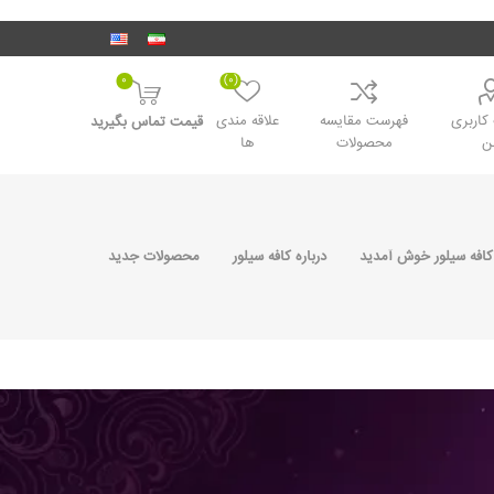
0
(0)
اربری
فهرست مقایسه
علاقه مندی
قیمت تماس بگیرید
ن
محصولات
ها
کافه سیلور خوش آمدید
درباره کافه سیلور
محصولات جدید