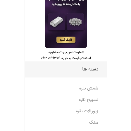
شماره تماس جهت مشاوره
استعلام قیمت و خرید 09120149274
دسته ها
شمش نقره
تسبیح نقره
زیورآلات نقره
سنگ