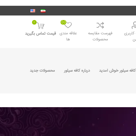
0
(0)
اربری
فهرست مقایسه
علاقه مندی
قیمت تماس بگیرید
ن
محصولات
ها
کافه سیلور خوش آمدید
درباره کافه سیلور
محصولات جدید