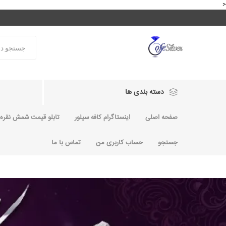
<
دسته بندی ها
صفحه اصلی
اینستاگرام کافه سیلور
تابلو قیمت شمش نقره و
جستجو
حساب کاربری من
تماس با ما