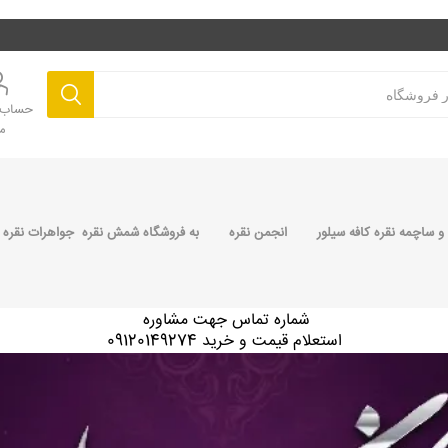
حساب ک
م
 ساچمه نقره کافه سیلور
انجمن نقره
به فروشگاه شمش نقره جواهرات نقره 
شماره تماس جهت مشاوره
استعلام قیمت و خرید 09120149274