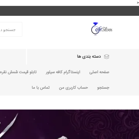
<
دسته بندی ها
صفحه اصلی
اینستاگرام کافه سیلور
تابلو قیمت شمش نقره و
جستجو
حساب کاربری من
تماس با ما