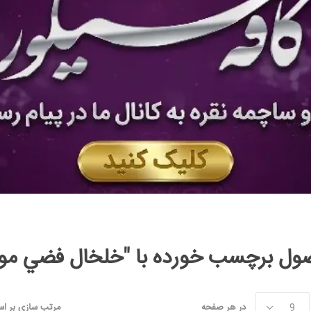
ل برچسب خورده با "خلخال فضي موديل 2
در هر صفحه
مرتب سازی بر ا