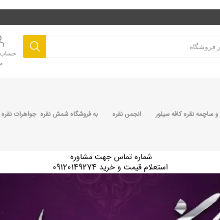
حساب ک
م
 ساچمه نقره کافه سیلور
انجمن نقره
به فروشگاه شمش نقره جواهرات نقره 
شماره تماس جهت مشاوره
استعلام قیمت و خرید 09120149274