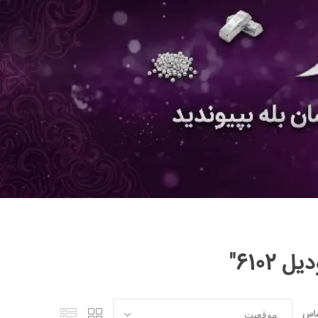
610"
ساس