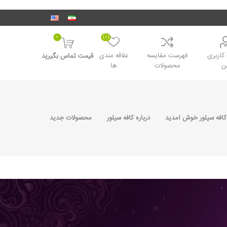
0
(0)
اربری
فهرست مقایسه
علاقه مندی
قیمت تماس بگیرید
ن
محصولات
ها
کافه سیلور خوش آمدید
درباره کافه سیلور
محصولات جدید