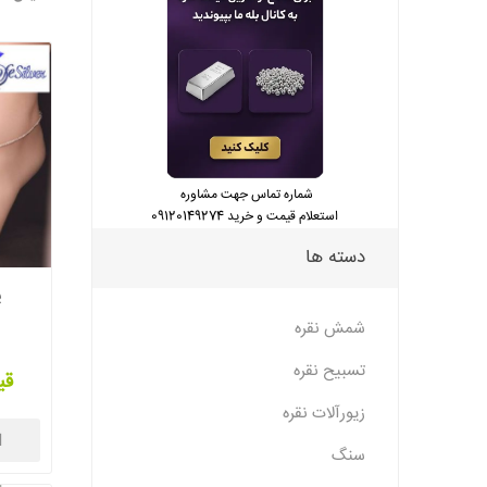
شماره تماس جهت مشاوره
استعلام قیمت و خرید 09120149274
دسته ها
پ
شمش نقره
تسبیح نقره
قی
زیورآلات نقره
ا
سنگ