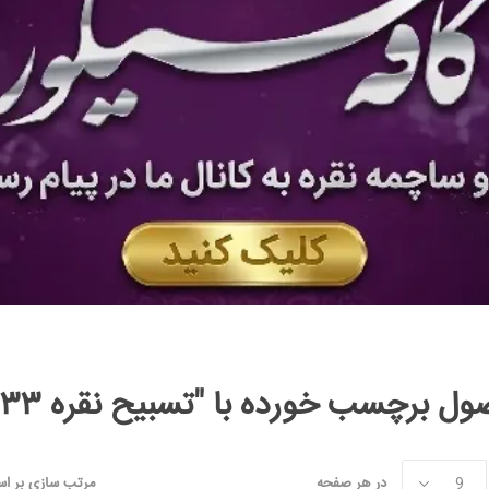
رچسب خورده با "تسبیح نقره ۳۳ دانه ترکیه ای ۱۷.۳ گرمی"
در هر صفحه
مرتب سازی بر ا