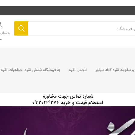
حساب ک
م
 ساچمه نقره کافه سیلور
انجمن نقره
به فروشگاه شمش نقره جواهرات نقره 
شماره تماس جهت مشاوره
استعلام قیمت و خرید 09120149274