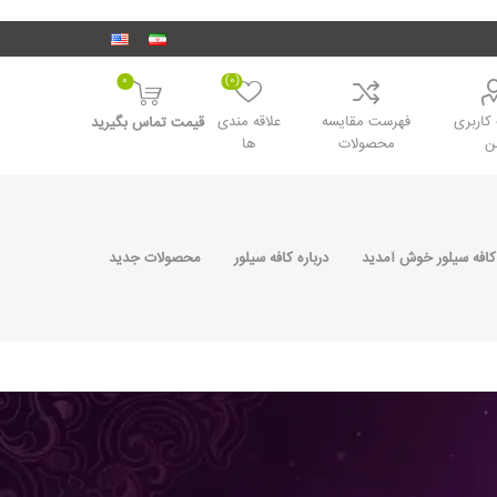
0
(0)
اربری
فهرست مقایسه
علاقه مندی
قیمت تماس بگیرید
ن
محصولات
ها
کافه سیلور خوش آمدید
درباره کافه سیلور
محصولات جدید