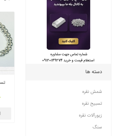
شماره تماس جهت مشاوره
استعلام قیمت و خرید 09120149274
دسته ها
شمش نقره
0
تسبیح نقره
ا
زیورآلات نقره
سنگ