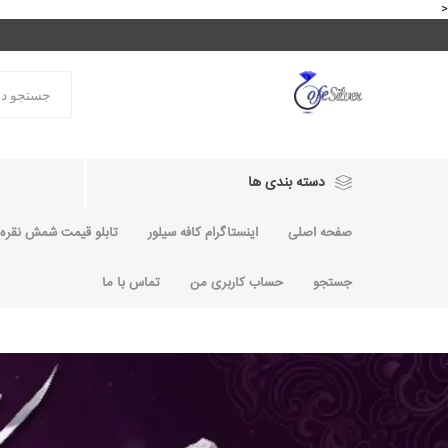
<
دسته بندی ها
صفحه اصلی
اینستاگرام کافه سیلور
تابلو قیمت شمش نقره و
جستجو
حساب کاربری من
تماس با ما