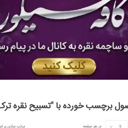
 برچسب خورده با "تسبیح نقره ترک،بیضی، .۹
در هر صفحه
مرتب سازی بر ا