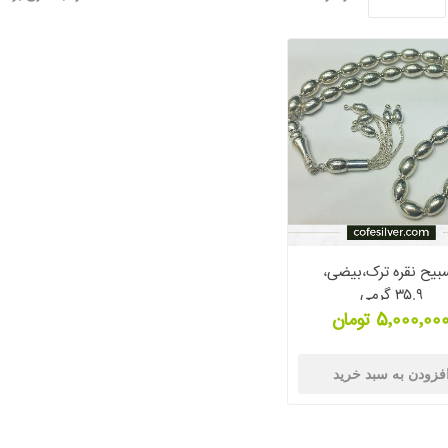
بیح نقره ترک،بیضی،
۳۵.۹ گرمی
5٬000٬00 تومان
فزودن به سبد خرید