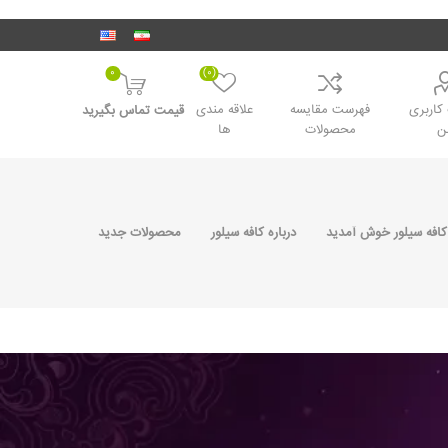
0
(0)
اربری
فهرست مقایسه
علاقه مندی
قیمت تماس بگیرید
ن
محصولات
ها
کافه سیلور خوش آمدید
درباره کافه سیلور
محصولات جدید