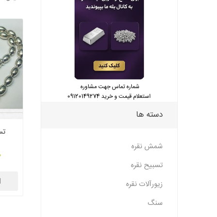
شماره تماس جهت مشاوره
استعلام قیمت و خرید 09120149274
دسته ها
تس
شمش نقره
0
تسبیح نقره
ا
زیورآلات نقره
سنگ