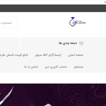
<
دسته بندی ها
صفحه اصلی
اینستاگرام کافه سیلور
تابلو قیمت شمش نقره و
جستجو
حساب کاربری من
تماس با ما