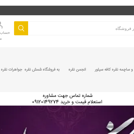
حساب ک
م
 ساچمه نقره کافه سیلور
انجمن نقره
به فروشگاه شمش نقره جواهرات نقره 
شماره تماس جهت مشاوره
استعلام قیمت و خرید 09120149274