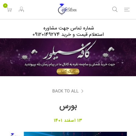
<
0
شماره تماس جهت مشاوره
استعلام قیمت و خرید 09120149274
BACK TO ALL
بورس
13 اسفند 1401