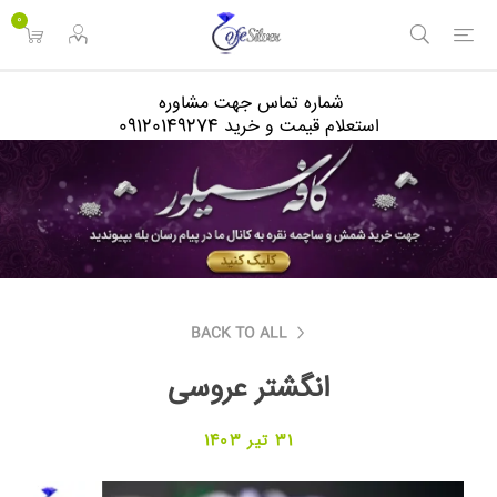
<
0
شماره تماس جهت مشاوره
استعلام قیمت و خرید 09120149274
BACK TO ALL
انگشتر عروسی
31 تیر 1403