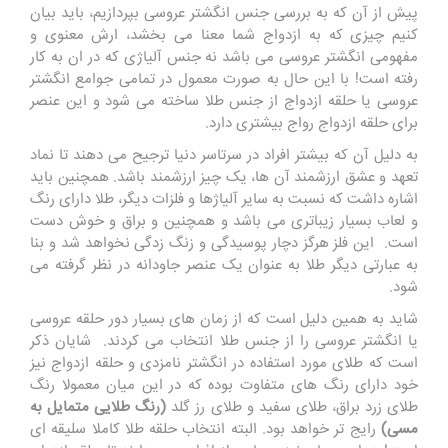
پیش از آن که به بررسی جنس انگشتر عروسی بپردازیم، باید بیان
کنیم چیزی که به ازدواج شما معنا می بخشد، ارش معنوی و
مفهومی انگشتر عروسی می باشد نه جنس آلیاژی که در ان به کار
رفته است! با این حال به صورت معمول در تمامی جوامع انگشتر
عروسی یا حلقه ازدواج از جنس طلا ساخته می شود و این عنصر
برای حلقه ازدواج رواج بیشتری دارد.
به دلیل آن که بیشتر افراد در سرتاسر دنیا ترجیح می دهند تا نماد
تعهد و عشق ارزشمند آن ها، یک چیز ارزشمند باشد. همچنین باید
اشاره داشت که نسبت به سایر آلیاژها و فلزات دیگر، طلا دارای رنگ
و لعاب بسیار زیباتری می باشد و همچنین و براق و خوش دست
است. این فلز هرگز دچار پوسیدگی و زنگ زدگی نخواهد شد و بنا
به عبارتی دیگر طلا به عنوان یک عنصر جاودانه در نظر گرفته می
شود.
شاید به همین دلیل است که از زمان های بسیار دور حلقه عروسی
یا انگشتر عروسی را از جنس طلا انتخاب می کردند. شایان ذکر
است که طلای مورد استفاده در انگشتر نامزدی و حلقه ازدواج نیز
خود دارای رنگ های متفاوت بوده که در این میان معمولا رنگ
طلای زرد براق، طلای سفید و طلای رز گلد
(رنگ طلایی متمایل به
مسی)
رایج تر خواهد بود. البته انتخاب حلقه طلا کاملا سلیقه ای