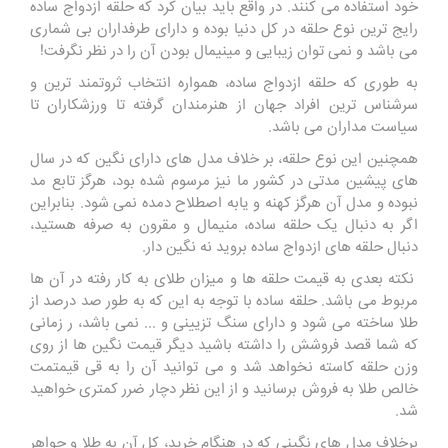
خود استفاده می کنند. در واقع باید بیان کرد که حلقه ازدواج ساده
رایج ترین نوع حلقه در کل دنیا بوده و دارای طرفداران بی شماری
می باشد و نمی توان زیبایی و مینیمال بودن آن را در نظر نگرفت!
به طوری که حلقه ازدواج ساده، همواره انتخاب ثروتمند ترین و
سرشناس ترین افراد جهان از هنرمندان گرفته تا ورزشکاران تا
سیاست مداران می باشد.
همچنین این نوع حلقه، بر خلاف مدل های دارای نگین که در سال
های پیشین مدتی در کشور ما نیز مرسوم شده بود، هرگز تابع مد
نبوده و مدل آن هرگز کهنه و یابه اصطلاح دمده نمی شود. بنابراین
اگر به دنبال یک حلقه ساده، منیمال و مقرون به صرفه هستید،
دنبال حلقه های ازدواج ساده بروید نه نگین دار.
نکته بعدی به قیمت حلقه ها و میزان طلای به کار رفته در آن ها
مربوط می باشد. حلقه ساده با توجه به این که به طور صد درصد از
طلا ساخته می شود و دارای سنگ تزیینی و ... نمی باشد، ر زمانی
که شما قصد فروشش را داشته باشید دیگر قیمت نگین ها از روی
وزن حلقه کاسته نخواهد شد و می توانید آن را به قی قیمتمت
خالص طلا به فروش برسانید و از این نظر دچار ضرر کمتری خواهید
شد.
برخلاف مدل های نگینی که در هنگام خرید، کل آن به طلا و جواهر