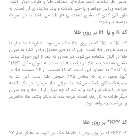
جنس فلز ساخته شده، عیارهای مختلف طلا و فلزات دیگر، کشور
سازنده ی این جواهر و یا حتی شرکت و برند سازنده ی آن است. به
طور کلی کدی که نشان دهنده ی فلز طلا می باشد به دو صورت
نوشته می شود:
کد K و یا kt بر روی طلا
کد "K" یا "kt" که بر روی طلا حک می‌شود، نشان‌دهنده عیار یا
درصد خلوص طلا است. این کد به طور معمول برای اشاره به میزان
طلا در آلیاژ استفاده می‌شود. هر عددی که بعد از این حروف بیاید،
نشان‌دهنده درصد طلا در ترکیب آلیاژ است. به عنوان مثال، "18K"
یا "18kt" به معنای این است که 18 قسمت از 24 قسمت طلا در
آلیاژ وجود دارد که معادل 75٪ خلوص طلا است. این کد به
مصرف‌کنندگان کمک می‌کند تا میزان طلا موجود در یک قطعه
جواهر را شناسایی کنند و بدانند که چه میزان از آن طلا و چه میزان
دیگر فلزات به کار رفته است. هرچه عدد کد بالاتر باشد، طلا خالص‌تر
و ارزشمندتر خواهد بود.
کد K22* بر روی طلا
کد K22* که بر روی برخی از طلاها حک می‌شود، به معنای عیار 22