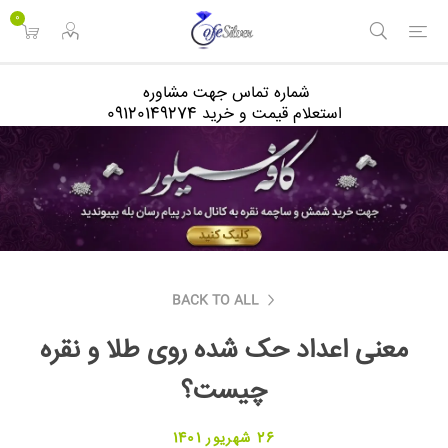
<
0
شماره تماس جهت مشاوره
استعلام قیمت و خرید 09120149274
BACK TO ALL
معنی اعداد حک شده روی طلا و نقره
چیست؟
26 شهریور 1401