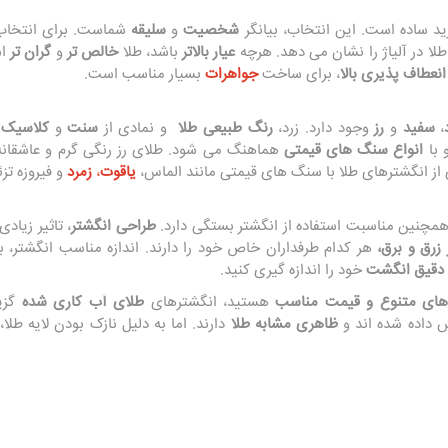
رید ساده است. این انتخاب، بیانگر
شخصیت
و
سلیقه
شماست. برای انتخاب
لا در آلیاژ را نشان می‌ دهد. هرچه
عیار بالاتر
باشد، طلا
خالص‌ تر
و
گران‌ تر
ا
انعطاف‌ پذیری بالا
، برای ساخت
جواهرات
بسیار مناسب است.
،
سفید
و
رز
وجود دارد. زرد،
رنگ طبیعی طلا
و نمادی از
سنت
و
کلاسیک
 با
انواع سنگ‌ های قیمتی
هماهنگ می‌ شود. طلای رز رنگی گرم و عاشقانه
ز انگشترهای طلا با سنگ‌ های قیمتی مانند الماس،
یاقوت
،
زمرد
و فیروزه تز
مچنین مناسبت استفاده از انگشتر بستگی دارد.
طراحی انگشتر
، تاثیر زیاد
زرق و برق،
هر کدام طرفداران خاص خود را دارند. اندازه مناسب انگشتر، ب
 دقیق انگشت
خود را اندازه‌ گیری کنید.
های متنوع و قیمت مناسب
هستید، انگشترهای
طلای آب‌ کاری شده
گزین
ش داده شده‌ اند و
ظاهری مشابه طلا
دارند. اما به دلیل نازک بودن لایه طل