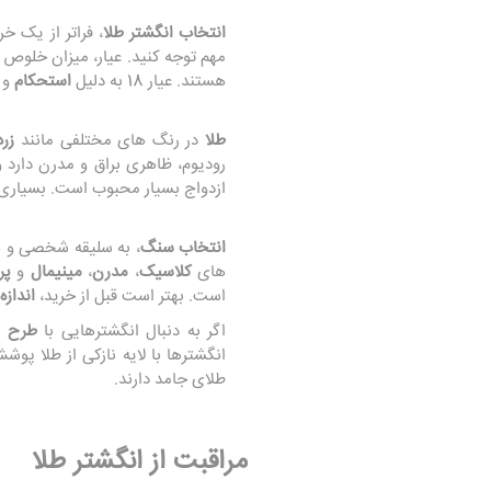
انتخاب انگشتر طلا
، فراتر از یک خ
مهم توجه کنید. عیار، میزان خلوص ط
هستند. عیار 18 به دلیل
استحکام
و
طلا
در رنگ‌ های مختلفی مانند
زرد
رودیوم، ظاهری براق و مدرن دارد و
ازدواج بسیار محبوب است. بسیاری ا
انتخاب سنگ
، به سلیقه شخصی و ه
های
کلاسیک
،
مدرن
،
مینیمال
و
پر 
است. بهتر است قبل از خرید،
اندازه
اگر به دنبال انگشترهایی با
طرح‌ 
انگشترها با لایه نازکی از طلا پوش
طلای جامد دارند.
مراقبت از انگشتر طلا