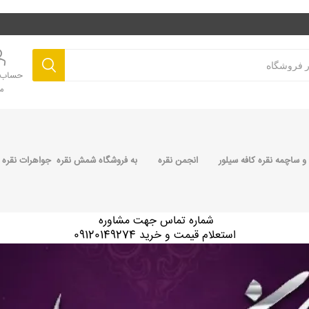
حساب ک
م
 ساچمه نقره کافه سیلور
انجمن نقره
به فروشگاه شمش نقره جواهرات نقره 
شماره تماس جهت مشاوره
استعلام قیمت و خرید 09120149274