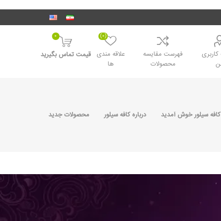
0
(0)
اربری
فهرست مقایسه
علاقه مندی
قیمت تماس بگیرید
ن
محصولات
ها
کافه سیلور خوش آمدید
درباره کافه سیلور
محصولات جدید