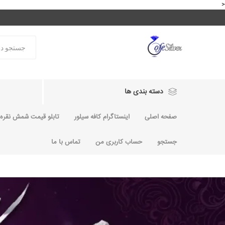
<
دسته بندی ها
صفحه اصلی
اینستاگرام کافه سیلور
تابلو قیمت شمش نقره و
جستجو
حساب کاربری من
تماس با ما