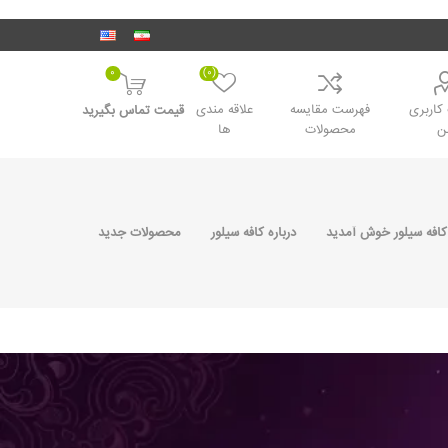
0
(0)
اربری
فهرست مقایسه
علاقه مندی
قیمت تماس بگیرید
ن
محصولات
ها
کافه سیلور خوش آمدید
درباره کافه سیلور
محصولات جدید