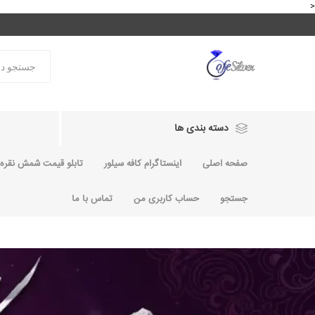
<
دسته بندی ها
صفحه اصلی
اینستاگرام کافه سیلور
تابلو قیمت شمش نقره و
جستجو
حساب کاربری من
تماس با ما