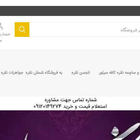
حساب ک
م
 ساچمه نقره کافه سیلور
انجمن نقره
به فروشگاه شمش نقره جواهرات نقره 
شماره تماس جهت مشاوره
استعلام قیمت و خرید 09120149274