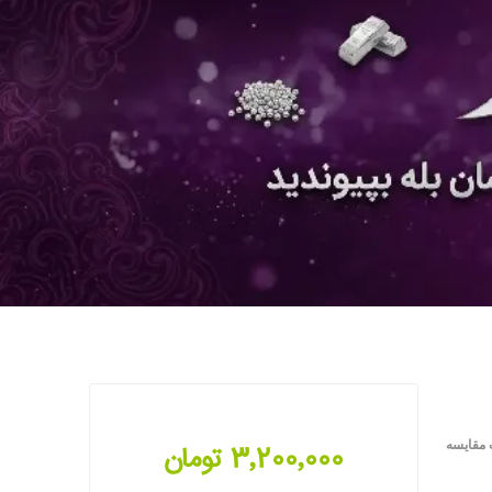
 مقایسه
3٬200٬000 تومان