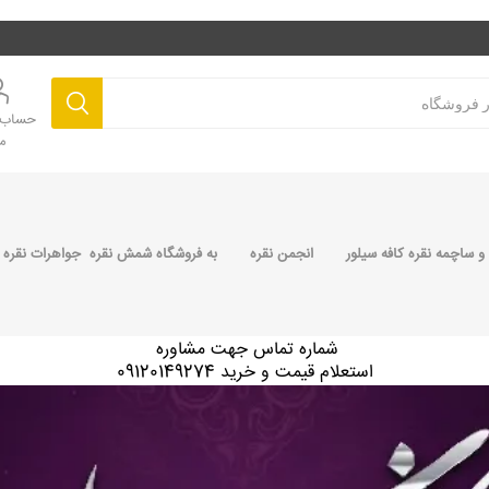
حساب ک
م
 ساچمه نقره کافه سیلور
انجمن نقره
به فروشگاه شمش نقره جواهرات نقره 
شماره تماس جهت مشاوره
استعلام قیمت و خرید 09120149274