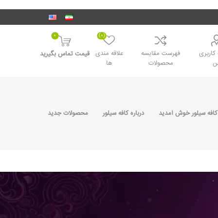
0
(0)
اربری
فهرست مقایسه
علاقه مندی
قیمت تماس بگیرید
ن
محصولات
ها
کافه سیلور خوش آمدید
درباره کافه سیلور
محصولات جدید