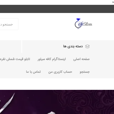
<
دسته بندی ها
صفحه اصلی
اینستاگرام کافه سیلور
تابلو قیمت شمش نقره و
جستجو
حساب کاربری من
تماس با ما