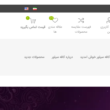
0
(0)
اربری
فهرست مقایسه
علاقه مندی
قیمت تماس بگیرید
ن
محصولات
ها
کافه سیلور خوش آمدید
درباره کافه سیلور
محصولات جدید