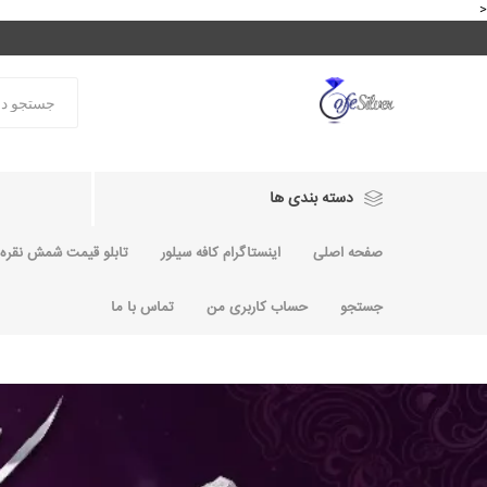
<
دسته بندی ها
صفحه اصلی
اینستاگرام کافه سیلور
تابلو قیمت شمش نقره و
جستجو
حساب کاربری من
تماس با ما