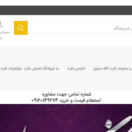
حساب ک
م
 ساچمه نقره کافه سیلور
انجمن نقره
به فروشگاه شمش نقره جواهرات نقره 
شماره تماس جهت مشاوره
استعلام قیمت و خرید 09120149274