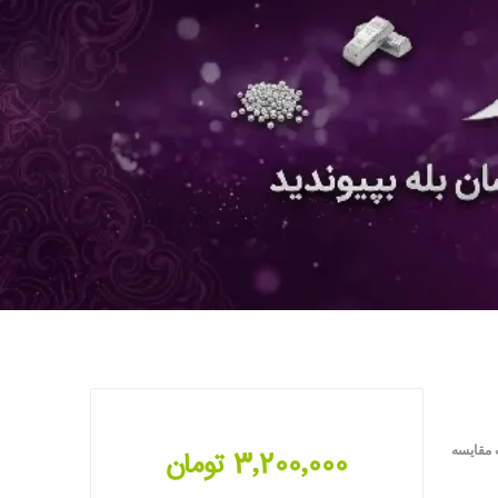
 مقایسه
3٬200٬000 تومان