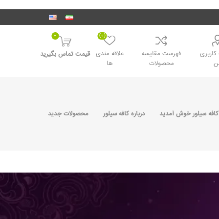
0
(0)
اربری
فهرست مقایسه
علاقه مندی
قیمت تماس بگیرید
ن
محصولات
ها
کافه سیلور خوش آمدید
درباره کافه سیلور
محصولات جدید