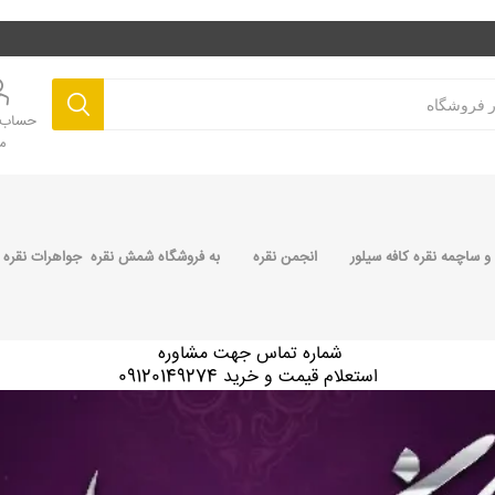
حساب ک
م
 ساچمه نقره کافه سیلور
انجمن نقره
به فروشگاه شمش نقره جواهرات نقره 
شماره تماس جهت مشاوره
استعلام قیمت و خرید 09120149274