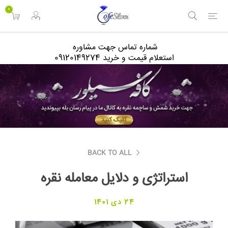
<
0
شماره تماس جهت مشاوره
استعلام قیمت و خرید 09120149274
BACK TO ALL
استراتژی و دلایل معامله نقره
24 دی 1401