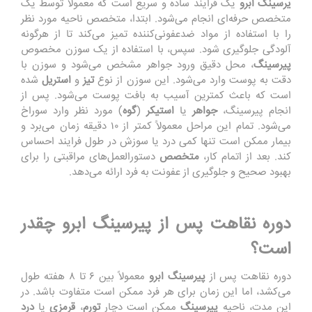
یرسینگ
ابرو
یک فرایند ساده و سریع است که معمولاً توسط یک
متخصص حرفه‌ای انجام می‌شود. ابتدا، متخصص ناحیه مورد نظر
را با استفاده از مواد ضدعفونی‌کننده تمیز می‌کند تا از هرگونه
آلودگی جلوگیری شود. سپس، با استفاده از یک سوزن مخصوص
پیرسینگ
، محل دقیق ورود جواهر مشخص می‌شود و سوزن با
دقت به پوست وارد می‌شود. این سوزن از نوع
تیز
و
استریل
شده
است که باعث کمترین آسیب به بافت پوست می‌شود. پس از
انجام پیرسینگ،
جواهر
یا
استیکر
(
گوه‌
) مورد نظر وارد سوراخ
می‌شود. تمام این مراحل معمولاً کمتر از ۱۰ دقیقه زمان می‌برد و
بیمار ممکن است تنها کمی درد یا سوزش در طول فرایند احساس
کند. بعد از اتمام کار،
متخصص
دستورالعمل‌های مراقبتی را برای
بهبود صحیح و جلوگیری از عفونت به فرد ارائه می‌دهد.
دوره نقاهت پس از پیرسینگ ابرو چقدر
است؟
دوره نقاهت پس از
پیرسینگ
ابرو
معمولاً بین ۶ تا ۸ هفته طول
می‌کشد، اما این زمان برای هر فرد ممکن است متفاوت باشد. در
این مدت، ناحیه
پیرسینگ
ممکن است دچار
تورم
،
قرمزی
یا
درد