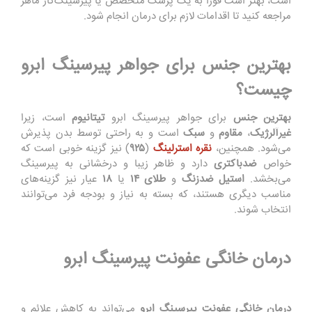
است، بهتر است فوراً به یک پزشک متخصص یا پیرسینگ‌کار ماهر
مراجعه کنید تا اقدامات لازم برای درمان انجام شود.
بهترین جنس برای جواهر پیرسینگ ابرو
چیست؟
بهترین
جنس
برای جواهر پیرسینگ ابرو
تیتانیوم
است، زیرا
غیرآلرژیک
،
مقاوم
و
سبک
است و به راحتی توسط بدن پذیرش
می‌شود. همچنین،
نقره
استرلینگ
(
۹۲۵
) نیز گزینه خوبی است که
خواص
ضدباکتری
دارد و ظاهر زیبا و درخشانی به پیرسینگ
می‌بخشد.
استیل
ضدزنگ
و
طلای
۱۴
یا
۱۸
عیار نیز گزینه‌های
مناسب دیگری هستند، که بسته به نیاز و بودجه فرد می‌توانند
انتخاب شوند.
درمان خانگی عفونت پیرسینگ ابرو
درمان
خانگی
عفونت
پیرسینگ
ابرو
می‌تواند به کاهش علائم و