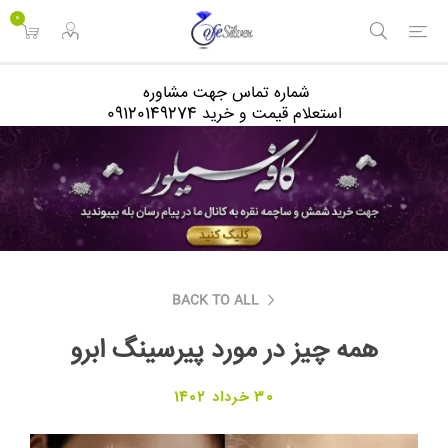
<
0
شماره تماس جهت مشاوره
استعلام قیمت و خرید 09120149274
BACK TO ALL
همه چیز در مورد پیرسینگ ابرو
30 خرداد 1402