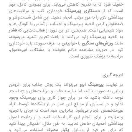
خفیف
شود که به تدریج کاهش می‌یابد. برای بهبودی کامل، مهم
است که از
دستکاری
پیرسینگ
خودداری کنید و مراقبت‌های
بهداشتی لازم را به‌طور مرتب انجام دهید. این شامل شست‌وشو و
ضدعفونی کردن ناحیه پیرسینگ و اجتناب از تماس با آلودگی‌ها و
مواد شیمیایی است. همچنین، در این دوره از فعالیت‌هایی که
فشار
به ناحیه پیرسینگ وارد می‌کنند یا باعث تعریق شدید می‌شوند،
مانند
ورزش‌های
سنگین
یا
خوابیدن
به طرف صورت، باید خودداری
کرد. در صورت مشاهده علائم عفونت یا مشکلات غیرمعمول،
مراجعه به پزشک ضروری است.
نتیجه گیری
در نهایت،
پیرسینگ
ابرو
می‌تواند یک روش جذاب برای افزودن
زیبایی به صورت باشد، اما نیازمند دقت و مراقبت‌های ویژه است.
توجه داشته باشید که در ایران جواز کاری برای پیرسینگ وجود
ندارد و در بسیاری از مواقع این عمل در آرایشگاه‌ها توسط افراد
غیرمتخصص انجام می‌شود. بنابراین، مهم است که فردی با تجربه
و مهارت را برای انجام این کار انتخاب کنید و از رعایت اصول
بهداشتی اطمینان حاصل نمایید. به طور مثال، اطمینان پیدا کنید
که برای هر فرد از وسایل
یکبار
مصرف
استفاده می‌شود و