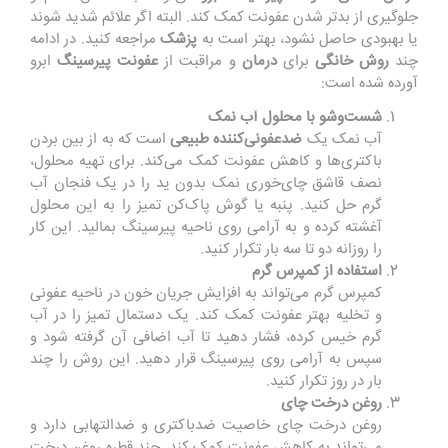
جلوگیری از بدتر شدن عفونت کمک کند. البته اگر علائم شدید شوند
یا بهبودی حاصل نشود، بهتر است به
پزشک
مراجعه کنید. در ادامه
چند
روش
خانگی
برای
درمان
و مراقبت از
عفونت
پیرسینگ
ابرو
آورده شده است:
شست‌وشو با محلول آب نمک
آب نمک یک
ضدعفونی‌کننده
طبیعی
است که به از بین بردن
باکتری‌ها و کاهش عفونت کمک می‌کند. برای تهیه محلول،
نصف قاشق
چای‌خوری نمک بدون ید را در یک فنجان آب
گرم حل کنید. پنبه یا گوش پاک‌کن تمیز را به این محلول
آغشته کرده و به آرامی روی ناحیه پیرسینگ بمالید. این کار
را روزانه دو تا سه بار تکرار کنید.
استفاده از کمپرس گرم
کمپرس گرم می‌تواند به افزایش جریان خون در ناحیه عفونی
و تخلیه بهتر عفونت کمک کند. یک دستمال تمیز را در آب
گرم خیس کرده، فشار دهید تا آب اضافی آن گرفته شود و
سپس به آرامی روی پیرسینگ قرار دهید. این روش را چند
بار در روز تکرار کنید.
روغن درخت چای
روغن درخت چای خاصیت ضدباکتری و ضدالتهابی دارد و
می‌تواند به کاهش عفونت کمک کند. چند قطره روغن درخت