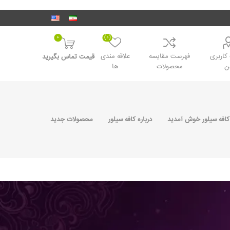
0
(0)
اربری
فهرست مقایسه
علاقه مندی
قیمت تماس بگیرید
ن
محصولات
ها
کافه سیلور خوش آمدید
درباره کافه سیلور
محصولات جدید