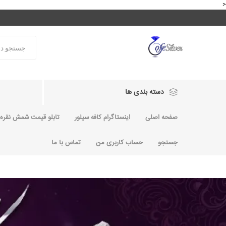
<
دسته بندی ها
صفحه اصلی
اینستاگرام کافه سیلور
تابلو قیمت شمش نقره و
جستجو
حساب کاربری من
تماس با ما