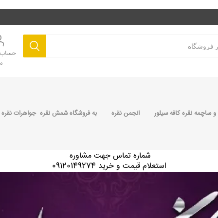
حساب ک
م
 ساچمه نقره کافه سیلور
انجمن نقره
به فروشگاه شمش نقره جواهرات نقره 
شماره تماس جهت مشاوره
استعلام قیمت و خرید 09120149274