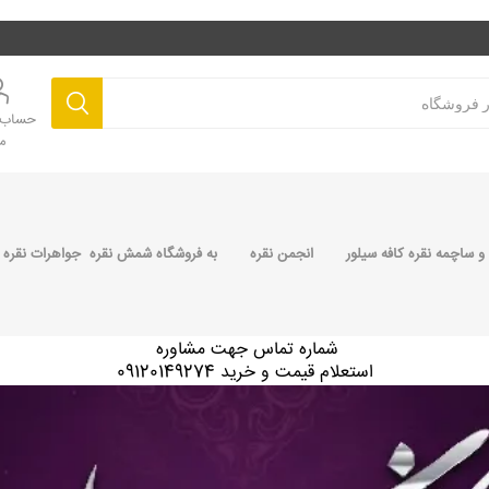
حساب ک
م
 ساچمه نقره کافه سیلور
انجمن نقره
به فروشگاه شمش نقره جواهرات نقره 
شماره تماس جهت مشاوره
استعلام قیمت و خرید 09120149274