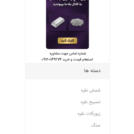
شماره تماس جهت مشاوره
استعلام قیمت و خرید 09120149274
دسته ها
شمش نقره
تسبیح نقره
زیورآلات نقره
سنگ