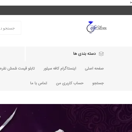
<
دسته بندی ها
صفحه اصلی
اینستاگرام کافه سیلور
تابلو قیمت شمش نقره و
جستجو
حساب کاربری من
تماس با ما