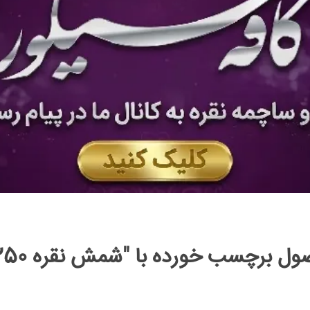
 برچسب خورده با "شمش نقره 250 گرمی"