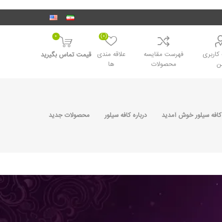
0
(0)
اربری
فهرست مقایسه
علاقه مندی
قیمت تماس بگیرید
ن
محصولات
ها
کافه سیلور خوش آمدید
درباره کافه سیلور
محصولات جدید