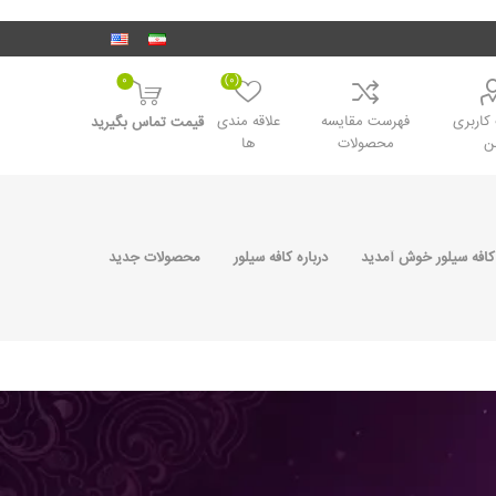
0
(0)
اربری
فهرست مقایسه
علاقه مندی
قیمت تماس بگیرید
ن
محصولات
ها
کافه سیلور خوش آمدید
درباره کافه سیلور
محصولات جدید