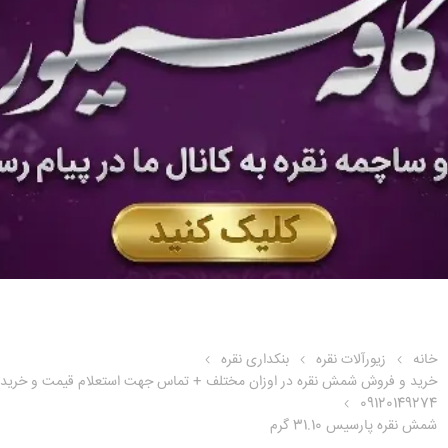
خانه
زیورآلات نقره
بنکداری نقره
خرید و فروش شمش نقره در اوزان مختلف + تماس جهت استعلام قیمت و خرید
09120149274
شمش نقره پارسیس 31.10 گرم