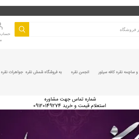
حساب ک
م
 ساچمه نقره کافه سیلور
انجمن نقره
به فروشگاه شمش نقره جواهرات نقره 
شماره تماس جهت مشاوره
استعلام قیمت و خرید 09120149274