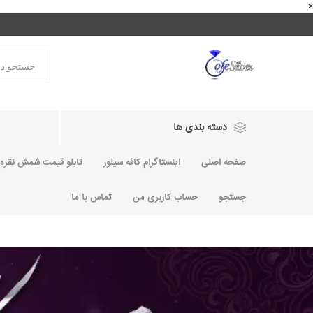
<
دسته بندی ها
صفحه اصلی
اینستاگرام کافه سیلور
تابلو قیمت شمش نقره و
جستجو
حساب کاربری من
تماس با ما