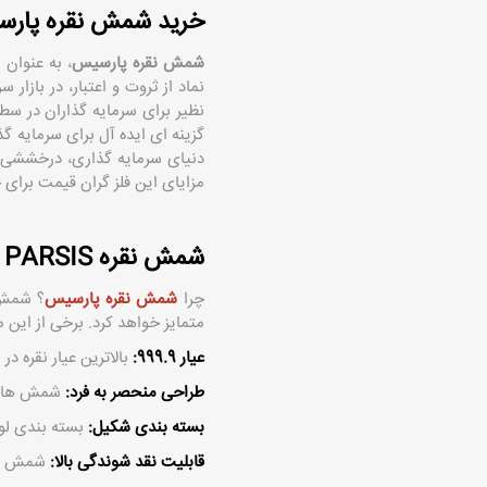
خرید شمش نقره پار
شمش نقره پارسیس
، به عنوان 
نماد از ثروت و اعتبار، در باز
‌نظیر برای سرمایه‌ گذاران در 
گزینه ‌ای ایده ‌آل برای سرمایه 
دنیای سرمایه‌ گذاری، درخششی ب
مزایای این فلز گران‌ قیمت برای
شمش نقره PARSIS
چرا
شمش نقره پارسیس
؟ شمش ن
متمایز خواهد کرد. برخی از این مزا
عیار 999.9:
بالاترین عیار نقره د
طراحی منحصر به فرد:
شمش ‌های پ
بسته ‌بندی شکیل:
بسته ‌بندی ل
قابلیت نقد شوندگی بالا:
شمش نقر