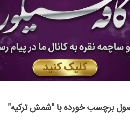
ل برچسب خورده با "شمش ترکیه"