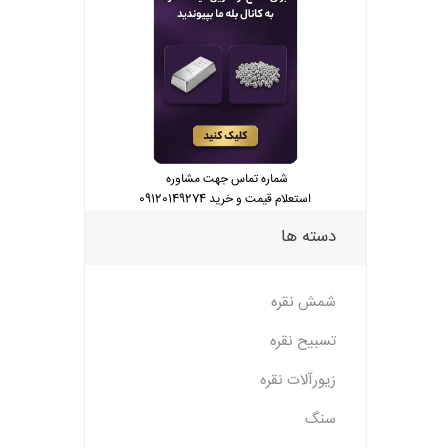
شماره تماس جهت مشاوره
استعلام قیمت و خرید 09120149274
دسته ها
شمش نقره
تسبیح نقره
زیورآلات نقره
سنگ