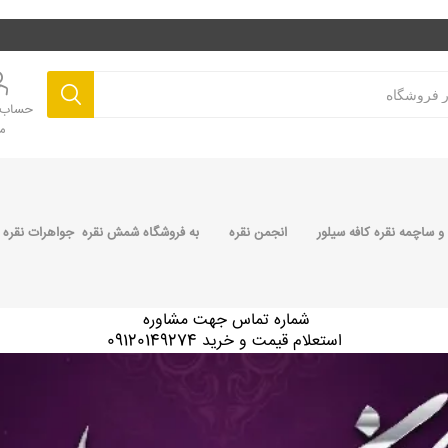
حساب ک
م
 ساچمه نقره کافه سیلور
انجمن نقره
به فروشگاه شمش نقره جواهرات نقره 
شماره تماس جهت مشاوره
استعلام قیمت و خرید 09120149274