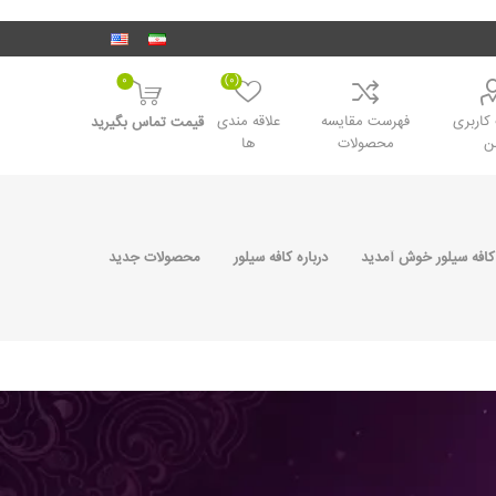
0
(0)
اربری
فهرست مقایسه
علاقه مندی
قیمت تماس بگیرید
ن
محصولات
ها
کافه سیلور خوش آمدید
درباره کافه سیلور
محصولات جدید