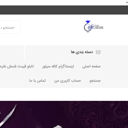
<
دسته بندی ها
صفحه اصلی
اینستاگرام کافه سیلور
تابلو قیمت شمش نقره و
جستجو
حساب کاربری من
تماس با ما