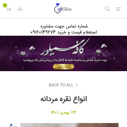
<
0
شماره تماس جهت مشاوره
استعلام قیمت و خرید 09120149274
BACK TO ALL
انواع نقره مردانه
24 بهمن 1401