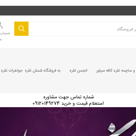
حساب ک
م
 ساچمه نقره کافه سیلور
انجمن نقره
به فروشگاه شمش نقره جواهرات نقره 
شماره تماس جهت مشاوره
استعلام قیمت و خرید 09120149274