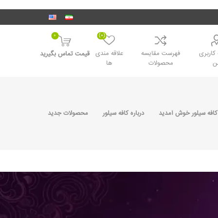
0
(0)
اربری
فهرست مقایسه
علاقه مندی
قیمت تماس بگیرید
ن
محصولات
ها
کافه سیلور خوش آمدید
درباره کافه سیلور
محصولات جدید