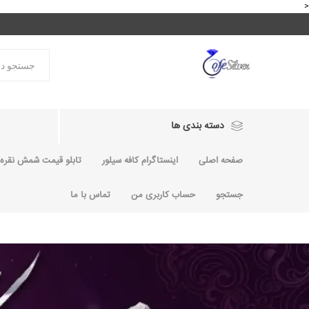
<
دسته بندی ها
صفحه اصلی
اینستاگرام کافه سیلور
تابلو قیمت شمش نقره و
جستجو
حساب کاربری من
تماس با ما