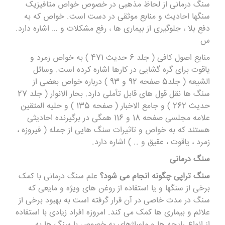
سنگ درمانی از لحاظ مذهبی در خصوص خواص متافیزیک
سنگها احادیث و منابع موثقی در دست است. خواص که به
دفع بلا ، جلوگیری از بیماری ها ، رفع مشکلات و … اشاره دارد.
س
منابع اصول کافی ( جلد 6 حدیث 471 ) به خواص زمرد و
یاقوت برای گره گشایی در کارها اشاره کرده است. وسائل
الشیعه ( جلد5 صفحه 92 و 93 ) درباره خواص بعضی از
سنگ ها نقل قول های قابل تأملی دارد. بحار الانوار ( جلد 27
حدیث 262 ) و جامع الاخبار ( صفحه 135 ) و حلیه المتقین
علامه مجلسی صفحه 18 و 116 همگی در برگیرنده احادیثی
هستند که به خواص و تاثیرات سنگ هایی از جمله ( فیروزه ،
زمرد ، یاقوت ، عقیق و .. ) اشاره دارد.
سنگ درمانی
سنگ تراپی چگونه انجام می شود؟
علم سنگ درمانی با کمک
برخی از سنگها و یا استفاده از روغن های ویژه و مایعی که
سنگ در مدت خاصی در آن قرار گرفته است به بهبود برخی از
علائم و بیماری ها کمک می کند. امروزه افراد زیادی با استفاده
از انواع رایحه ها و ماساژهای به خصوص با سنگ ها به