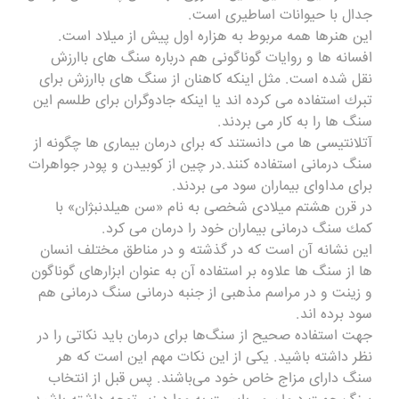
جدال با حیوانات اساطیرى است.
این هنرها همه مربوط به هزاره اول پیش از میلاد است.
افسانه ها و روایات گوناگونى هم درباره سنگ هاى باارزش
نقل شده است. مثل اینكه كاهنان از سنگ هاى باارزش براى
تبرك استفاده مى كرده اند یا اینكه جادوگران براى طلسم این
سنگ ها را به كار مى بردند.
آتلانتیسى ها مى دانستند كه براى درمان بیمارى ها چگونه از
سنگ درمانی استفاده كنند.در چین از كوبیدن و پودر جواهرات
براى مداواى بیماران سود مى بردند.
در قرن هشتم میلادى شخصى به نام «سن هیلدنبژان» با
كمك سنگ درمانی بیماران خود را درمان مى كرد.
این نشانه آن است كه در گذشته و در مناطق مختلف انسان
ها از سنگ ها علاوه بر استفاده آن به عنوان ابزارهاى گوناگون
و زینت و در مراسم مذهبى از جنبه درمانى سنگ درمانی هم
سود برده اند.
جهت استفاده صحیح از سنگ‌ها برای درمان باید نکاتی را در
نظر داشته باشید. یکی از این نکات مهم این است که هر
سنگ دارای مزاج خاص خود می‌باشند. پس قبل از انتخاب