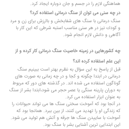
هماهنگى لازم را در جسم و جان دوباره ایجاد كرد.
در چه سنى مى توان از سنگ درمانی استفاده كرد؟
سنگ درمانی با سنگ هاى شفابخش و باارزش براى زن و مرد
و كودك نیز در هر سنى مناسب استبه شرطی که این كار با
آگاهى و دانش لازم انجام شود.
چه كشورهایى در زمینه خاصیت سنگ درمانی كار كرده و از
این علم استفاده كرده اند؟
قبل از پاسخ به این سؤال به نظرم بهتر است ببینیم سنگ
درمانی در ابتدا چگونه و كجا و در چه زمانى به صورت هاى
گوناگون استفاده مى شده اند. در گذشته هاى دور كه مربوط
به دوران پارینه سنگى یا عصر حجر مى شود،ابتدا بشر از سنگ
به عنوان ابزار استفاده مى كرد.
در آنجا بود كه آموخت سختى سنگ ها مى تواند حیوانات را
كه زندگى او را تهدید مى كنند، از بین ببرد. همانجا بود كه
آموخت با ساییدن سنگ ها جرقه و آتش هم تولید مى شود.
این ابتدایى ترین آشنایى بشر با سنگ بود.