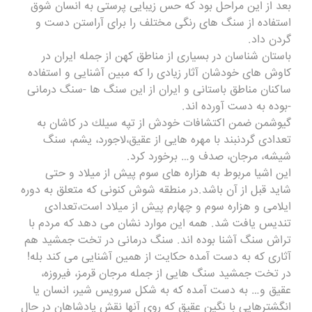
بعد از این مراحل بود كه حس زیبایى پرستى به انسان شوق
استفاده از سنگ هاى رنگى مختلف را براى آراستن دست و
گردن داد.
باستان شناسان در بسیارى از مناطق كهن از جمله ایران در
كاوش هاى خودشان آثار زیادى را كه مبین آشنایى و استفاده
ساكنان مناطق باستانى و ایران از این سنگ ها -سنگ درمانی
-بوده به دست آورده اند.
گیوشمن ضمن اكتشافات خودش از تپه سیلك در كاشان به
تعدادى گردنبند با مهره هایى از عقیق،لاجورد، یشم، سنگ
شیشه، مرجان، صدف و… برخورد كرد.
این اشیا مربوط به هزاره هاى سوم پیش از میلاد و حتى
شاید قبل از آن باشد.در منطقه شوش كنونى كه متعلق به دوره
ایلامى و هزاره سوم و چهارم پیش از میلاد است،تعدادى
تندیس یافت شد. همه این موارد نشان مى دهد كه مردم با
تراش سنگ آشنا بوده اند. سنگ درمانی در تخت جمشید هم
آثارى كه به دست آمده حكایت از همین آشنایى مى كند بله!
در تخت جمشید سنگ هایى از جمله مرجان قرمز، فیروزه،
عقیق و… به دست آمده كه به شكل سرویس شیر، انسان یا
انگشترهایى با نگین عقیق كه روى آنها نقش پادشاهان در حال