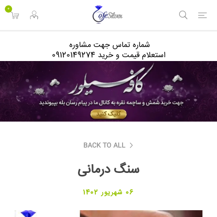
<
0
شماره تماس جهت مشاوره
استعلام قیمت و خرید 09120149274
BACK TO ALL
سنگ درمانی
06 شهریور 1402