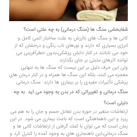
شفابخشى سنگ ها (سنگ درمانی) به چه علتى است؟
كانى ها و سنگ هاى باارزش به علت ساختار اتمى كامل و
انرژى بسیارى كه دارند و نورهاى ناب رنگى و درخشان كه از
خود مى تابانند در كنار دانش پزشكى،بدون خطرآفرینى مى
توانند اثرهاى مثبتى بر جاى بگذارند.
ولى این حرف دلیل بر این نیست كه سنگ ها به تنهایى
معجزه مى كنند، بلكه این سنگ ها همراه و در كنار درمان هاى
پزشكى تأثیرات مفیدى را بر بیمارى ها دارند. سنگ درمانی
سنگ درمانی و تغییراتى كه در بدن به وجود مى آید به چه
دلیلى است؟
ارتعاشات متغیر در حوزه بدن تعادل جسم و جان را به هم مى
ریزد و این ناهماهنگى است كه باعث بیمارى مى شود. در این
زمان است كه مى توان با كمك گرفتن از ارتعاشات كانى ها و
سنگ درمانی،این ناهنجارى هاى به وجود آمده را كنترل كرد و