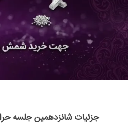
جزئیات شانزدهمین جلسه حراج س