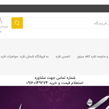
حساب ک
م
 ساچمه نقره کافه سیلور
انجمن نقره
به فروشگاه شمش نقره جواهرات نقره 
شماره تماس جهت مشاوره
استعلام قیمت و خرید 09120149274