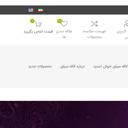
0
(0)
اربری
فهرست مقایسه
علاقه مندی
قیمت تماس بگیرید
ن
محصولات
ها
کافه سیلور خوش آمدید
درباره کافه سیلور
محصولات جدید