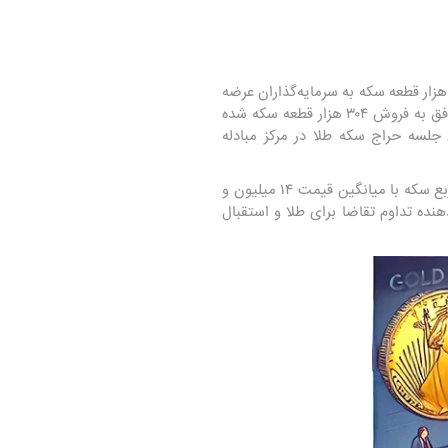
رگزار شد و طی آن بیش از ۲۵ هزار قطعه سکه به سرمایه‌گذاران عرضه
گردید. این حراج بخشی از برنامه‌های منظم بانک مرکزی است که از اسفند ۱۴۰۲ آغاز شده و تاکنون در ۱۶ جلسه موفق به فروش ۳۰۴ هزار قطعه سکه شده
 جلسه حراج سکه طلا در مرکز مبادله
در شانزدهمین جلسه حراج سکه طلا، حدود ۱۱ هزار قطعه تمام سکه به ارزش میانگین ۴۱ میلیون تومان، ۹۲۰۰ قطعه ربع سکه با میانگین قیمت ۱۴ میلیون و
ومان معامله شد. این اعداد نشان‌دهنده تداوم تقاضا برای طلا و استقبال