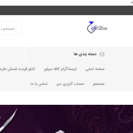
<
دسته بندی ها
صفحه اصلی
اینستاگرام کافه سیلور
تابلو قیمت شمش نقره و
جستجو
حساب کاربری من
تماس با ما